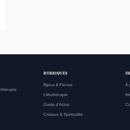
RUBRIQUES
I
Bijoux & Pierres
À 
hothérapie
Lithothérapie
Me
Guide d'Achat
Co
Cristaux & Spiritualité