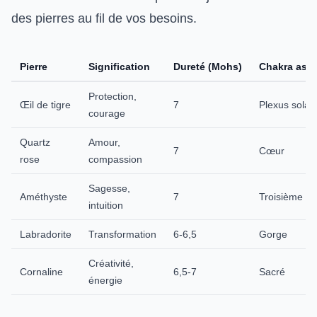
des pierres au fil de vos besoins.
Pierre
Signification
Dureté (Mohs)
Chakra ass
Protection,
Œil de tigre
7
Plexus solair
courage
Quartz
Amour,
7
Cœur
rose
compassion
Sagesse,
Améthyste
7
Troisième œi
intuition
Labradorite
Transformation
6-6,5
Gorge
Créativité,
Cornaline
6,5-7
Sacré
énergie